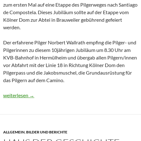
zum ersten Mal auf eine Etappe des Pilgerweges nach Santiago
de Compostela. Dieses Jubiläum sollte auf der Etappe vom
Kölner Dom zur Abtei in Brauweiler gebührend gefeiert
werden.
Der erfahrene Pilger Norbert Wallrath empfing die Pilger- und
Pilgerinnen zu diesem 10jährigen Jubiläum um 8.30 Uhr am
KVB-Bahnhof in Hermülheim und übergab allen Pilgern/innen
vor Abfahrt mit der Linie 18 in Richtung Kölner Dom den
Pilgerpass und die Jakobsmuschel, die Grundausrüstung für
das Pilgern auf dem Camino.
Vom Kölner Dom zur Abtei Brauweiler
weiterlesen
→
ALLGEMEIN
,
BILDER UND BERICHTE