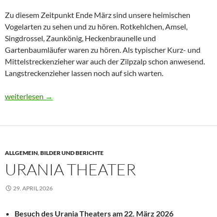
Zu diesem Zeitpunkt Ende März sind unsere heimischen
Vogelarten zu sehen und zu hören. Rotkehlchen, Amsel,
Singdrossel, Zaunkönig, Heckenbraunelle und
Gartenbaumläufer waren zu hören. Als typischer Kurz- und
Mittelstreckenzieher war auch der Zilpzalp schon anwesend.
Langstreckenzieher lassen noch auf sich warten.
Heimische Vogelarten und -Gesänge
weiterlesen
→
ALLGEMEIN
,
BILDER UND BERICHTE
URANIA THEATER
29. APRIL 2026
Besuch des Urania Theaters am 22. März 2026