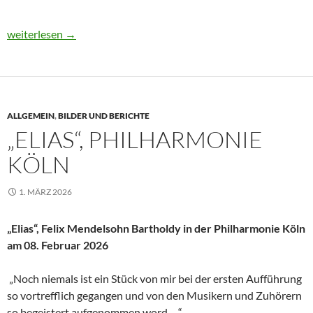
Ausstellung FRIEDRICH EBERT
weiterlesen
→
ALLGEMEIN
,
BILDER UND BERICHTE
„ELIAS“, PHILHARMONIE
KÖLN
1. MÄRZ 2026
„Elias“, Felix Mendelsohn Bartholdy in der Philharmonie Köln
am 08. Februar 2026
„Noch niemals ist ein Stück von mir bei der ersten Aufführung
so vortrefflich gegangen und von den Musikern und Zuhörern
so begeistert aufgenommen word …“