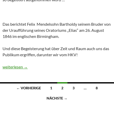
Das berichtet Felix Mendelsohn Bartholdy seinem Bruder von
der Uraufführung seines Oratoriums „Elias“ am 26. August
1846 im englischen Birmingham.
Und diese Begeisterung hat über Zeit und Raum auch uns das
Publikum ergriffen, darunter wir vom HKV!
„Elias“, Philharmonie Köln
weiterlesen
→
Beitragsnavigation
← VORHERIGE
1
2
3
…
8
NÄCHSTE →