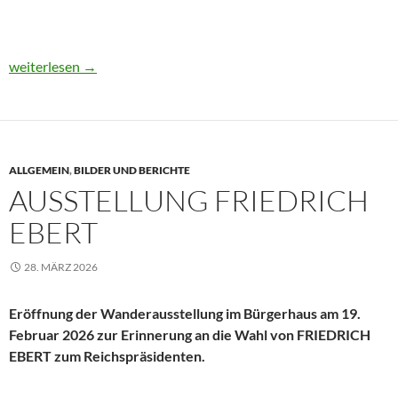
Stadtrundfahrt mit Dirk Breuer
weiterlesen
→
ALLGEMEIN
,
BILDER UND BERICHTE
AUSSTELLUNG FRIEDRICH
EBERT
28. MÄRZ 2026
Eröffnung der Wanderausstellung im Bürgerhaus am 19.
Februar 2026 zur Erinnerung an die Wahl von FRIEDRICH
EBERT zum Reichspräsidenten.