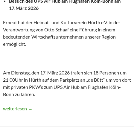
Besuch des UPS Air Hub am Flughafen Köln-Bonn am
17.März 2026
Erneut hat der Heimat- und Kulturverein Hürth e.V. in der
Verantwortung von Otto Schaaf eine Führung in einem
bedeutenden Wirtschaftsunternehmen unserer Region
ermöglicht.
Am Dienstag, den 17. März 2026 trafen sich 18 Personen um
21:00Uhr in Hürth auf dem Parkplatz an „de Bütt“ um von dort
mit privaten PKW’s zum UPS Air Hub am Flughafen Köln-
Bonn zu fahren.
UPS am Flughafen
weiterlesen
→