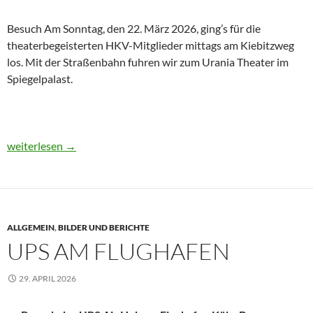
Besuch Am Sonntag, den 22. März 2026, ging’s für die
theaterbegeisterten HKV-Mitglieder mittags am Kiebitzweg
los. Mit der Straßenbahn fuhren wir zum Urania Theater im
Spiegelpalast.
Urania Theater
weiterlesen
→
ALLGEMEIN
,
BILDER UND BERICHTE
UPS AM FLUGHAFEN
29. APRIL 2026