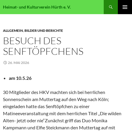
Suchen
Heimat- und Kulturverein Hürth e. V.
ZUM
PRIMÄR
INHALT
MENÜ
SPRINGEN
ALLGEMEIN
,
BILDER UND BERICHTE
BESUCH DES
SENFTÖPFCHENS
26. MAI 2026
am 10.5.26
30 Mitglieder des HKV machten sich bei herrlichen
Sonnenschein am Muttertag auf den Weg nach Köln;
eingeladen hatte das Senftöpfchen zu einer
Matineeveranstaltung mit dem herrlichen Titel „Die wilden
Alten- jetzt oder nie“Zunächst griff das Duo Monika
Kampmann und Elfie Steickmann den Muttertag auf mit