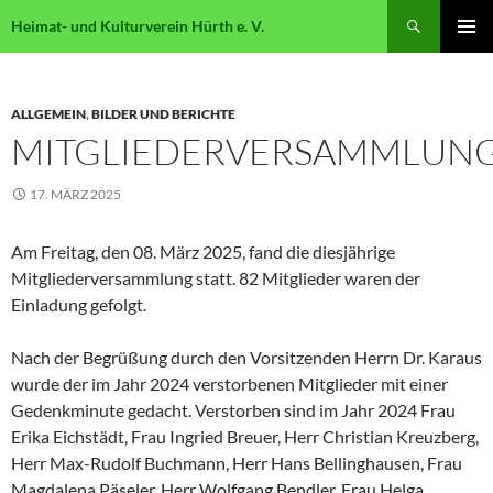
Suchen
Heimat- und Kulturverein Hürth e. V.
ZUM
PRIMÄR
INHALT
MENÜ
SPRINGEN
ALLGEMEIN
,
BILDER UND BERICHTE
MITGLIEDERVERSAMMLUN
17. MÄRZ 2025
Am Freitag, den 08. März 2025, fand die diesjährige
Mitgliederversammlung statt. 82 Mitglieder waren der
Einladung gefolgt.
Nach der Begrüßung durch den Vorsitzenden Herrn Dr. Karaus
wurde der im Jahr 2024 verstorbenen Mitglieder mit einer
Gedenkminute gedacht. Verstorben sind im Jahr 2024 Frau
Erika Eichstädt, Frau Ingried Breuer, Herr Christian Kreuzberg,
Herr Max-Rudolf Buchmann, Herr Hans Bellinghausen, Frau
Magdalena Päseler, Herr Wolfgang Bendler, Frau Helga