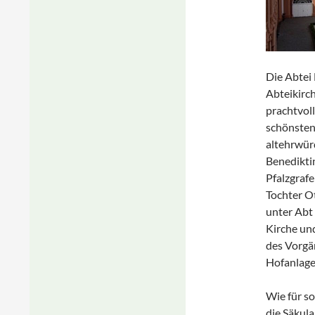
Die Abtei
Abteikirch
prachtvol
schönsten
altehrwür
Benedikti
Pfalzgrafe
Tochter Ot
unter Abt 
Kirche und
des Vorgä
Hofanlage
Wie für so
die Säkula