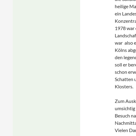
heilige Ma
ein Lande
Konzentra
1978 war e
Landschaf
war also e
Kölns abg
den legen
soll er be
schon erwä
Schatten u
Klosters.
Zum Auskl
umsichtig 
Besuch nah
Nachmitta
Vielen Da