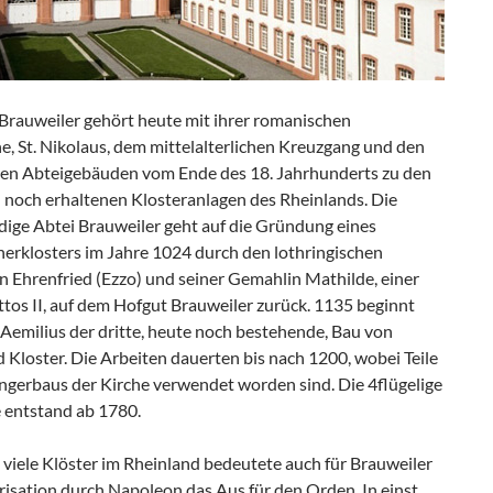
 Brauweiler gehört heute mit ihrer romanischen
e, St. Nikolaus, dem mittelalterlichen Kreuzgang und den
len Abteigebäuden vom Ende des 18. Jahrhunderts zu den
 noch erhaltenen Klosteranlagen des Rheinlands. Die
dige Abtei Brauweiler geht auf die Gründung eines
nerklosters im Jahre 1024 durch den lothringischen
n Ehrenfried (Ezzo) und seiner Gemahlin Mathilde, einer
tos II, auf dem Hofgut Brauweiler zurück. 1135 beginnt
Aemilius der dritte, heute noch bestehende, Bau von
 Kloster. Die Arbeiten dauerten bis nach 1200, wobei Teile
ngerbaus der Kirche verwendet worden sind. Die 4flügelige
 entstand ab 1780.
 viele Klöster im Rheinland bedeutete auch für Brauweiler
risation durch Napoleon das Aus für den Orden. In einst