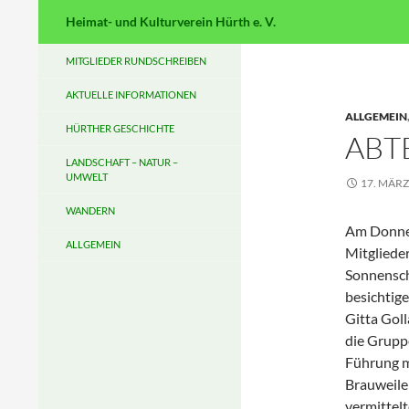
Suchen
Heimat- und Kulturverein Hürth e. V.
MITGLIEDER RUNDSCHREIBEN
AKTUELLE INFORMATIONEN
ALLGEMEIN
HÜRTHER GESCHICHTE
ABT
LANDSCHAFT – NATUR –
UMWELT
17. MÄRZ
WANDERN
Am Donner
ALLGEMEIN
Mitgliede
Sonnensch
besichtig
Gitta Goll
die Grupp
Führung m
Brauweile
vermittelt