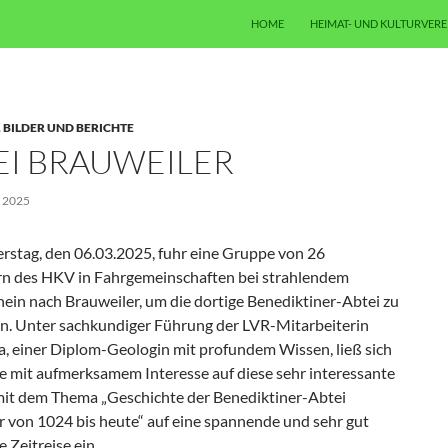
ZUM INHALT SPRINGEN
HOME
HEIMAT- UND KULTURVERE
,
BILDER UND BERICHTE
EI BRAUWEILER
 2025
stag, den 06.03.2025, fuhr eine Gruppe von 26
rn des HKV in Fahrgemeinschaften bei strahlendem
ein nach Brauweiler, um die dortige Benediktiner-Abtei zu
en. Unter sachkundiger Führung der LVR-Mitarbeiterin
a, einer Diplom-Geologin mit profundem Wissen, ließ sich
e mit aufmerksamem Interesse auf diese sehr interessante
it dem Thema „Geschichte der Benediktiner-Abtei
r von 1024 bis heute“ auf eine spannende und sehr gut
e Zeitreise ein.