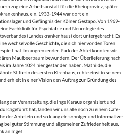
uern zog eine Arbeitsanstalt für die Rheinprovinz, später
skrankenhaus, ein. 1933-1944 war dort ein
tionslager und Gefängnis der Kölner Gestapo. Von 1969-
ine Fachklinik für Psychiatrie und Neurologie des
tsverbandes (Landeskrankenhaus) dort untergebracht. Es
ine wechselvolle Geschichte, die sich hier vor den Toren
espielt hat. Im angrenzenden Park der Abtei konnten wir
dären Maulbeerbaum bewundern. Der Überlieferung nach
reis im Jahre 1024 hier gestanden haben. Mathilde, die
hnte Stifterin des ersten Kirchbaus, ruhte einst in seinem
nd erhielt in einer Vision den Auftrag zur Gründung des
ang der Veranstaltung, die Inge Karaus organisiert und
durchgeführt hat, fanden wir uns alle noch zu einem Cafe-
e der Abtei ein und so klang ein sonniger und informativer
g bei guter Stimmung und allgemeiner Zufriedenheit aus.
nk an Inge!