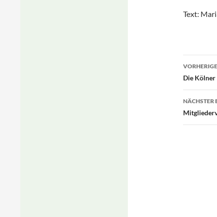
Text: Mar
Beitr
VORHERIGE
Die Kölner
NÄCHSTER 
Mitgliede