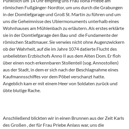
Pünktlich um 14 Uhr empfing uns Frau Ilona Priebe am
römischen Fußgänger-Nordtor, um uns durch die Grabungen
in der Domtiefgarage und Groß St. Martin zu führen und um
uns die Geheimnisse des Ubiermonuments unterhalb eines
Wohnhauses am Mühlenbach zu erläutern. Als erstes erklärte
sie in der Domtiefgarage den Bau und die Fundamente der
römischen Stadtmauer. Sie verwies nicht ohne Augenzwickern
ob der Wahrheit, auf die im Jahre 1074 datierte Flucht des
unbeliebten Erzbischofs Anno II aus dem Alten Dom. Er floh
über einen noch erkennbaren Stollenteil (sog. Annostollen)
aus der Stadt, in dem er sich nach der Beschlagnahme eines
Kaufmannsschiffes vor dem Pöbel verschanzt hatte.
Angeblich kam er mit einem Heer von Soldaten zurück und
übte blutige Rache.
Anschließend blickten wir in einen Brunnen aus der Zeit Karls
des Großen , der für Frau Priebe Anlass war, uns die