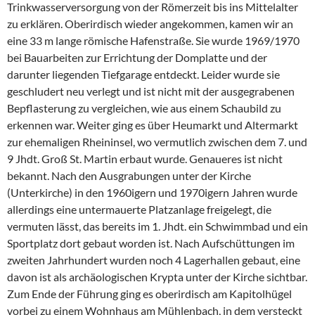
Trinkwasserversorgung von der Römerzeit bis ins Mittelalter
zu erklären. Oberirdisch wieder angekommen, kamen wir an
eine 33 m lange römische Hafenstraße. Sie wurde 1969/1970
bei Bauarbeiten zur Errichtung der Domplatte und der
darunter liegenden Tiefgarage entdeckt. Leider wurde sie
geschludert neu verlegt und ist nicht mit der ausgegrabenen
Bepflasterung zu vergleichen, wie aus einem Schaubild zu
erkennen war. Weiter ging es über Heumarkt und Altermarkt
zur ehemaligen Rheininsel, wo vermutlich zwischen dem 7. und
9 Jhdt. Groß St. Martin erbaut wurde. Genaueres ist nicht
bekannt. Nach den Ausgrabungen unter der Kirche
(Unterkirche) in den 1960igern und 1970igern Jahren wurde
allerdings eine untermauerte Platzanlage freigelegt, die
vermuten lässt, das bereits im 1. Jhdt. ein Schwimmbad und ein
Sportplatz dort gebaut worden ist. Nach Aufschüttungen im
zweiten Jahrhundert wurden noch 4 Lagerhallen gebaut, eine
davon ist als archäologischen Krypta unter der Kirche sichtbar.
Zum Ende der Führung ging es oberirdisch am Kapitolhügel
vorbei zu einem Wohnhaus am Mühlenbach, in dem versteckt