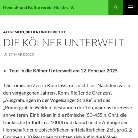
Suchen
Heimat- und Kulturverein Hürth e. V.
ZUM
PRIMÄR
INHALT
MENÜ
SPRINGEN
ALLGEMEIN
,
BILDER UND BERICHTE
DIE KÖLNER UNTERWELT
17. MÄRZ 2025
Tour in die Kölner Unterwelt am 12. Februar 2025
Die römische Zeit in Köln lässt uns nicht los. Nachdem wir in
den vergangenen Jahren „Roms fließende Grenzen“,
„Ausgrabungen in der Vogelsanger Straße“ und das
„Römergrab in Weiden“ bestaunen durften, war das Interesse
an weiteren Einblicken in die römische (50-455 n. Chr.), die
fränkische (5 Jhdt.- ca. 1000) und danach in die Anfänge der
Herrschaft der erzbischöflichen mittelalterlichen Zeit, groß. 2
Gruppen a 20 Personen machten sich auf in die Kölner