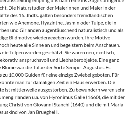
nderausstellung empfing uns dann eine ins Auge springende
cht. Die Naturstudien der Malerinnen und Maler in der
lfte des 16. Jhdts. galten besonders fremdländischen
ten wie Anemone, Hyazinthe, Jasmin oder Tulpe, die in
rben und Girlanden augentäuschend naturalistisch und als
dige Bildmotive wiedergegeben wurden. Ihre Motive
noch heute alle Sinne an und begeistern beim Anschauen.
die Tulpen wurden geschätzt. Sie waren neu, exotisch,
dekorativ, anspruchsvoll und Liebhaberobjekte. Eine ganz
 Blume war die Tulpe der Sorte Semper Augustus. Es
 zu 10.000 Gulden für eine einzige Zwiebel geboten. Für
 konnte man zur damaligen Zeit ein Haus erwerben. Die
te ist mittlerweile ausgestorben. Zu bewundern waren sehr
umengirlanden u.a. von Hyronimus Galle (1660), die mit der
ung Christi von Giovanni Stanchi (1640) und die mit Maria
suskind von Jan Brueghel I.