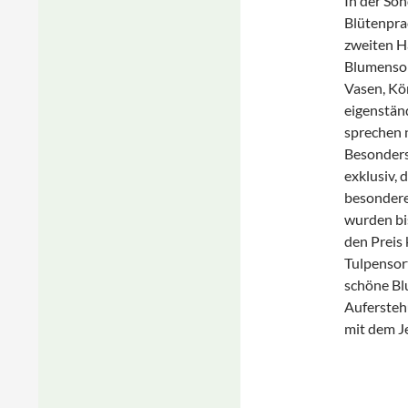
In der So
Blütenpra
zweiten Hä
Blumensor
Vasen, Kö
eigenstän
sprechen 
Besonders 
exklusiv, 
besondere
wurden bis
den Preis
Tulpensor
schöne Bl
Aufersteh
mit dem Je