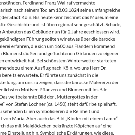
nständen. Ferdinand Franz Wallraf vermachte
arisch nach seinem Tod am 18.03.1824 seine umfangreiche
der Stadt Köln. Bis heute kennzeichnet das Museum eine
te Geschichte und ist überregional sehr geschätzt. Schade,
h Anbauten das Gebäude nun für 2 Jahre geschlossen wird.
ngekündigten Führung sollten wir etwas über die barocke
erei erfahren, die sich um 1600 aus Flandern kommend
n Blumensträußen und geflochtenen Girlanden zu eigenen
en entwickelt hat. Bei schönstem Winterwetter starteten
hmende zu einem Ausflug nach Köln, wo uns Herr Dr.
bereits erwartete. Er führte uns zunächst in die
ellung, um uns zu zeigen, dass die barocke Malerei zu den
edlichsten Motiven Pflanzen und Blumen mit ins Bild
 Das weltbekannte Bild der „Muttergottes in der
“ von Stefan Lochner (ca. 1450) steht dafür beispielhaft.
u sehenden Lilien symbolisieren die Reinheit und
t von Maria. Aber auch das Bild „Kinder mit einem Lamm“
rch das mit Maiglöckchen bekränzte Köpfchen auf eine
e Einstellung hin. Symbolische Erklärungen, wie diese,