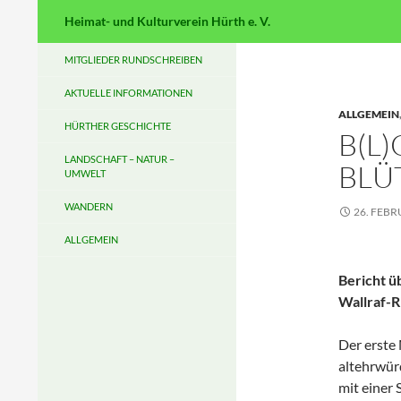
Suchen
Heimat- und Kulturverein Hürth e. V.
MITGLIEDER RUNDSCHREIBEN
AKTUELLE INFORMATIONEN
ALLGEMEIN
HÜRTHER GESCHICHTE
B(L
LANDSCHAFT – NATUR –
BLÜ
UMWELT
WANDERN
26. FEBR
ALLGEMEIN
Bericht ü
Wallraf-
Der erste
altehrwür
mit einer 