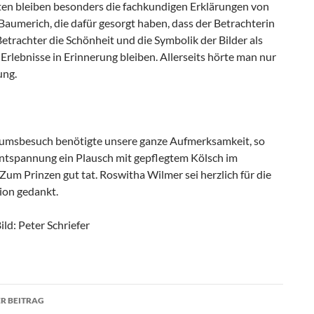
ten bleiben besonders die fachkundigen Erklärungen von
Baumerich, die dafür gesorgt haben, dass der Betrachterin
trachter die Schönheit und die Symbolik der Bilder als
Erlebnisse in Erinnerung bleiben. Allerseits hörte man nur
ung.
msbesuch benötigte unsere ganze Aufmerksamkeit, so
Entspannung ein Plausch mit gepflegtem Kölsch im
um Prinzen gut tat. Roswitha Wilmer sei herzlich für die
ation gedankt.
ild: Peter Schriefer
agsnavigation
R BEITRAG