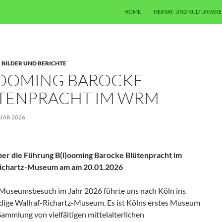
ZUM INHALT SPRINGEN
HOME
HEIMAT- UND KULTURVERE
,
BILDER UND BERICHTE
)OOMING BAROCKE
TENPRACHT IM WRM
UAR 2026
ber die Führung B(l)ooming Barocke Blütenpracht im
Richartz-Museum am am 20.01.2026
 Museumsbesuch im Jahr 2026 führte uns nach Köln ins
dige Wallraf-Richartz-Museum. Es ist Kölns erstes Museum
Sammlung von vielfältigen mittelalterlichen