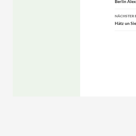
Berlin Ale
NÄCHSTER 
Hätz un Sie
Kontakt
Heimat- und
Postfach 1
Impressum