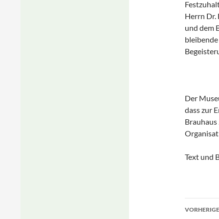
Festzuhal
Herrn Dr. 
und dem Be
bleibende 
Begeister
Der Museu
dass zur 
Brauhaus Z
Organis
Text und B
Beitr
VORHERIGE