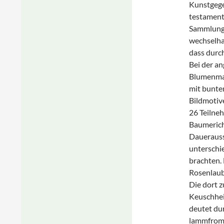
Kunstgege
testament
Sammlung 
wechselhaf
dass durc
Bei der a
Blumenmal
mit bunte
Bildmotiv
26 Teilne
Baumerich 
Dauerausst
unterschi
brachten.
Rosenlaube
Die dort z
Keuschhei
deutet du
lammfromm