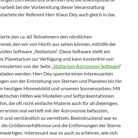
rbeit bei der Vorbereitung dieser Veranstaltung
startete der Referent Herr Klaus Dey auch gleich in das
ierte den ca. 60 Teilnehmern den nördlichen
mmel, den wir von Hürth aus sehen können, mithilfe der
ollen Software „Stellarium“. Diese Software stellt ein
ves Planetarium zur Verfügung und kann kostenfrei von
ressierten von der Seite „
Stellarium Astronomy Software
“
eladen werden. Herr Dey spannte einen interessanten
en von der Entstehung von Sternen und Planeten bis hin
m heutigen Himmelsbild und unserem Sonnensystem. Mit
daktischen Hilfen wie Modellen und Softpräsentationen
ihm, die oft nicht einfache Materie auch für all diejenigen,
um ersten mal vertieft mit der Astronomie befassten,
ch und verständlich zu vermitteln. Beeindruckend war es
h die Größenverhältnisse und die Entfernungen der Sterne
nwärtigen. Interessant war es auch zu erfahren, wie sich