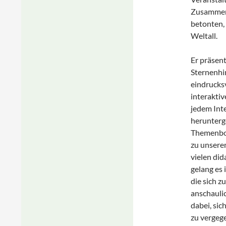
Zusammena
betonten, 
Weltall.
Er präsent
Sternenhi
eindrucksv
interakti
jedem Inte
herunterg
Themenbog
zu unsere
vielen di
gelang es 
die sich z
anschauli
dabei, sic
zu vergege