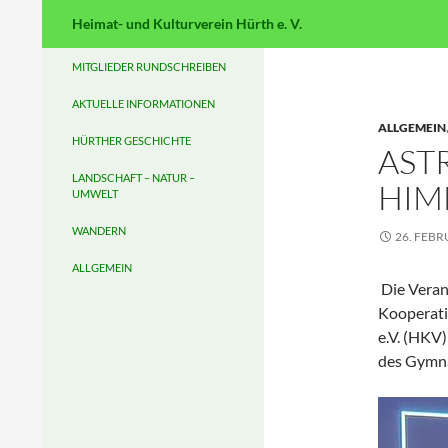
Suchen
Heimat- und Kulturverein Hürth e. V.
MITGLIEDER RUNDSCHREIBEN
AKTUELLE INFORMATIONEN
ALLGEMEIN
HÜRTHER GESCHICHTE
AST
LANDSCHAFT – NATUR –
HIM
UMWELT
WANDERN
26. FEBR
ALLGEMEIN
Die Veran
Kooperati
e.V. (HKV
des Gymna