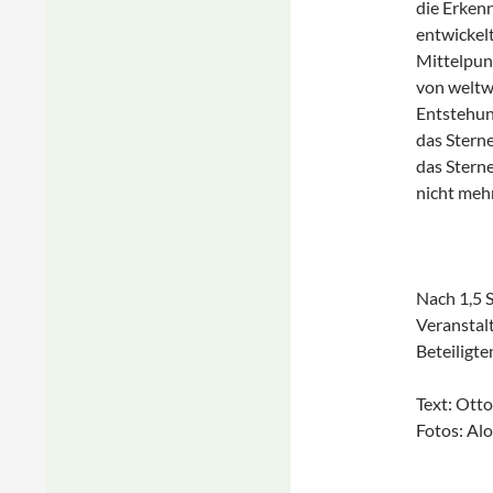
die Erkenn
entwickel
Mittelpunk
von weltw
Entstehun
das Stern
das Stern
nicht meh
Nach 1,5 S
Veranstalt
Beteilig
Text: Otto
Fotos: Al