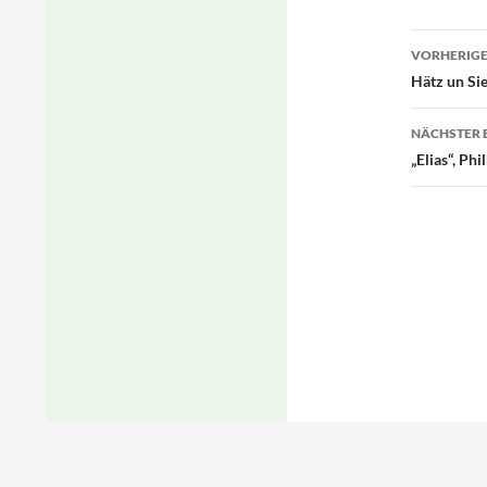
Beitr
VORHERIGE
Hätz un Sie
NÄCHSTER 
„Elias“, Ph