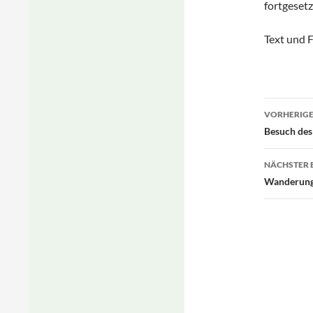
fortgeset
Text und 
Beitr
VORHERIGE
Besuch des
NÄCHSTER 
Wanderung