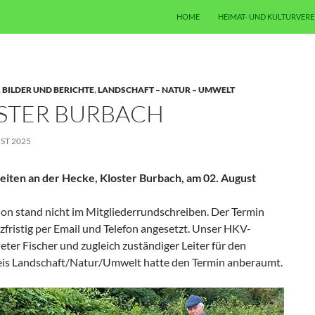
ZUM INHALT SPRINGEN
HOME
HEIMAT- UND KULTURVERE
,
BILDER UND BERICHTE
,
LANDSCHAFT – NATUR – UMWELT
STER BURBACH
ST 2025
eiten an der Hecke, Kloster Burbach, am 02. August
ion stand nicht im Mitgliederrundschreiben. Der Termin
fristig per Email und Telefon angesetzt. Unser HKV-
eter Fischer und zugleich zuständiger Leiter für den
eis Landschaft/Natur/Umwelt hatte den Termin anberaumt.