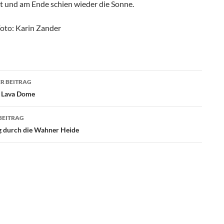
zt und am Ende schien wieder die Sonne.
Foto: Karin Zander
agsnavigation
R BEITRAG
 Lava Dome
BEITRAG
 durch die Wahner Heide