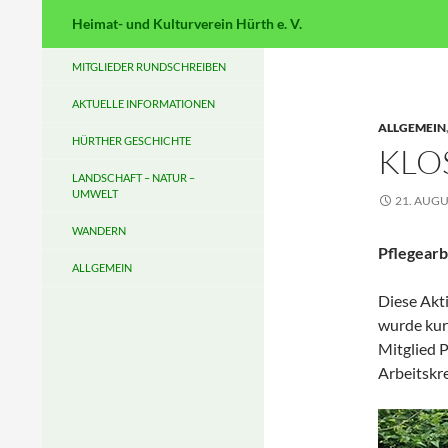
Suchen
Heimat- und Kulturverein Hürth e. V.
MITGLIEDER RUNDSCHREIBEN
AKTUELLE INFORMATIONEN
ALLGEMEIN
HÜRTHER GESCHICHTE
KLO
LANDSCHAFT – NATUR –
UMWELT
21. AUGU
WANDERN
Pflegearb
ALLGEMEIN
Diese Akt
wurde kurz
Mitglied P
Arbeitskr