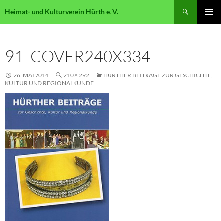
Suchen
Heimat- und Kulturverein Hürth e. V.
ZUM
PRIMÄR
INHALT
MENÜ
SPRINGEN
91_COVER240X334
26. MAI 2014
210 × 292
HÜRTHER BEITRÄGE ZUR GESCHICHTE,
KULTUR UND REGIONALKUNDE