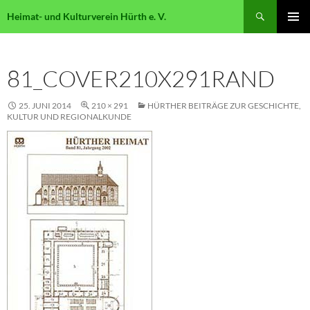
Suchen
Heimat- und Kulturverein Hürth e. V.
ZUM
PRIMÄR
INHALT
MENÜ
SPRINGEN
81_COVER210X291RAND
25. JUNI 2014
210 × 291
HÜRTHER BEITRÄGE ZUR GESCHICHTE,
KULTUR UND REGIONALKUNDE