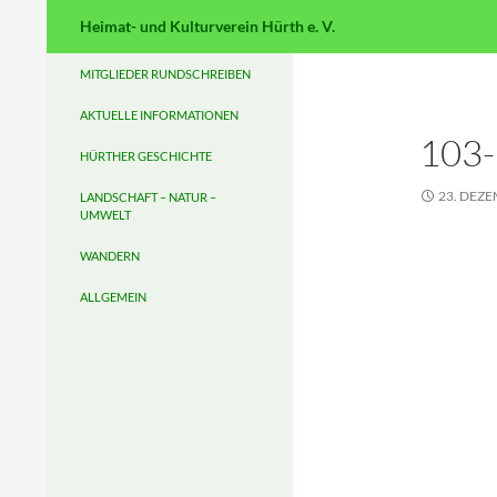
Suchen
Heimat- und Kulturverein Hürth e. V.
MITGLIEDER RUNDSCHREIBEN
AKTUELLE INFORMATIONEN
103
HÜRTHER GESCHICHTE
23. DEZ
LANDSCHAFT – NATUR –
UMWELT
WANDERN
ALLGEMEIN